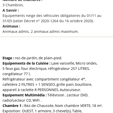
3 Chambres
A Savoir
:
Equipements neige des véhicules obligatoires du 01/11 au
31/03 (selon Décret n° 2020-1264 du 16 octobre 2020)
Animaux
:
Animaux admis
2 animaux admis maximum
ÉQUIPEMENTS ET SERVICES
Etage
:
rez-de-jardin
de plain-pied
Equipements de la Cuisine
:
Lave vaisselle
Micro ondes
5
feux gaz
four électrique
réfrigérateur
257 LITRES
congélateur
77 l
Réfrigérateur avec compartiment congélateur 4*
cafetière
2 FILTRES + 1 SENSEO
grille pain
bouilloire
appareil à raclette
8 PERSONNES
Autocuiseur
Equipement Multimédia
:
Télévision
Lecteur DVD
radio/Lecteur CD
WIFI
Chambre 1
:
Rez-de-Chaussée
Nom chambre
VERTE
18
m²
Exposition:
OUEST
1
armoire
3
chevet(s)
Table