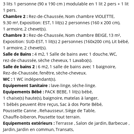
3 lits 1 personne (90 x 190 cm ) modulable en 1 lit 2 pers + 1 lit
1 pers
Chambre 2
:
Rez-de-Chaussée
Nom chambre
VIOLETTE
9.30
m²
Exposition:
EST
1
lit(s) 2 personnes (160 x 200 cm)
1
armoire
2
chevet(s)
Chambre 3
:
Rez-de-Chaussée
Nom chambre
BEIGE
13
m²
Exposition:
SUD-EST
1
lit(s) 2 personnes (160x200 cm)
Lit bébé
1
armoire
2
chevet(s)
Salle de Bains
:
4
m2
1 Salle de bains avec 1 douche
WC
rez-de-chaussée
sèche cheveux
1
Lavabo(s)
Salle de bains 2
:
6
m2
1 salle de bains avec 1 baignoire
Rez-de-Chaussée
fenêtre
sèche-cheveux
WC
:
1
WC indépendant(s)
Equipement Sanitaire
:
lave-linge
sèche-linge
Equipements Bébé
:
PACK BEBE
1
lit(s) bébé
1
chaise(s) haute(s)
baignoire
matelas à langer
1
bébés peuvent être reçus
Sac à dos Porte Bébé
Poussette Canne
Rehausseur
Siège de Table
Chauffe-biberon
Pousette tout terrain
Equipements extérieurs
:
Terrasse
Salon de jardin
Barbecue
Jardin
Jardin en commun
Transats