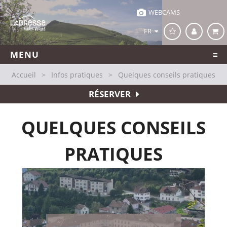
WEBCAMS
FR
MENU
Accueil
>
Infos pratiques
>
Quelques conseils pratiques
RÉSERVER
QUELQUES CONSEILS
PRATIQUES