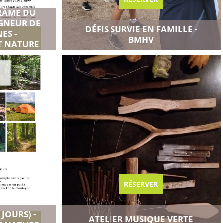
RÂME DU
IGNEUR DE
DÉFIS SURVIE EN FAMILLE -
ES -
e
Ajouter au carnet de voyage
BMHV
T NATURE
Voir toutes les disponibilités
RÉSERVER
 JOURS) -
ATELIER MUSIQUE VERTE
e
Ajouter au carnet de voyage