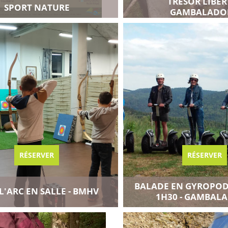
TRÉSOR LIBERT
u carnet de voyage
Ajouter au carnet de voyag
SPORT NATURE
GAMBALADO
es disponibilités
Voir toutes les disponibilités
RÉSERVER
RÉSERVER
BALADE EN GYROPODE
 L'ARC EN SALLE - BMHV
u carnet de voyage
Ajouter au carnet de voyag
1H30 - GAMBAL
es disponibilités
Voir toutes les disponibilités