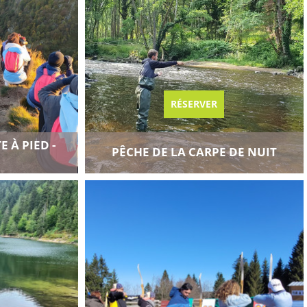
RÉSERVER
 À PIED -
PÊCHE DE LA CARPE DE NUIT
e
Ajouter au carnet de voyage
Voir toutes les disponibilités