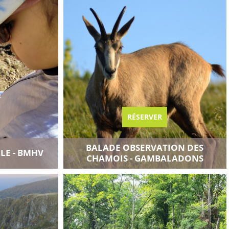
RÉSERVER
BALADE OBSERVATION DES
LE - BMHV
e
Ajouter au carnet de voyage
CHAMOIS - GAMBALADONS
Voir toutes les disponibilités