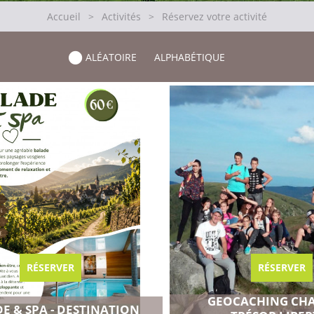
Accueil
>
Activités
>
Réservez votre activité
ALÉATOIRE
ALPHABÉTIQUE
RÉSERVER
RÉSERVER
GEOCACHING CHA
E & SPA - DESTINATION