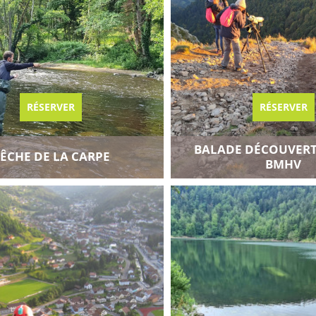
RÉSERVER
RÉSERVER
BALADE DÉCOUVERTE
ÊCHE DE LA CARPE
u carnet de voyage
Ajouter au carnet de voyag
BMHV
es disponibilités
Voir toutes les disponibilités