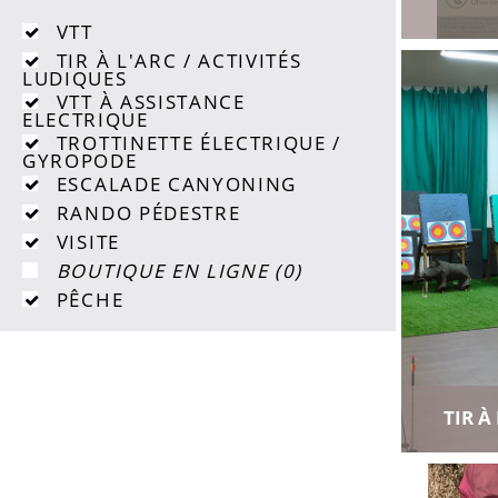
Ajouter a
Voir toutes l
VTT
TIR À L'ARC / ACTIVITÉS
LUDIQUES
VTT À ASSISTANCE
ELECTRIQUE
TROTTINETTE ÉLECTRIQUE /
GYROPODE
ESCALADE CANYONING
RANDO PÉDESTRE
VISITE
BOUTIQUE EN LIGNE
(
0
)
PÊCHE
TIR À
Ajouter a
Voir toutes l