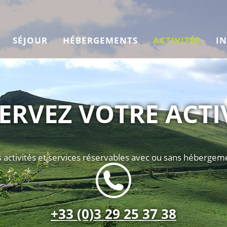
SÉJOUR
HÉBERGEMENTS
ACTIVITÉS
I
ERVEZ VOTRE ACTI
 activités et services réservables avec ou sans hébergem
+33 (0)3 29 25 37 38