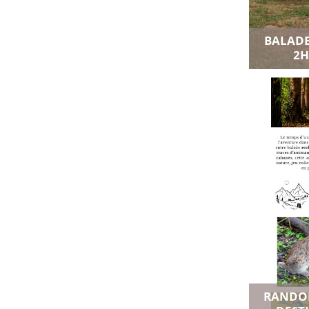
BALADE
Ajouter a
2H
Voir toutes l
RANDON
Ajouter a