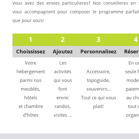
Vous avez des envies particulieres? Nos conseilleres en 
vous accompagnent pour composer le programme parfait
que pour vous!
1
2
3
4
Choississez
Ajoutez
Personnalisez
Réser
Votre
Les
En u
hébergement
activités
Accessoire,
seule f
parmi nos
qui vous
topoguide,
mode
meublés,
font
souvenirs...
paiem
hôtels
envie:
Tout ce qui vous
au ch
et chambre
randos,
plait!
tout 
d'hôtes
visites ...
organ