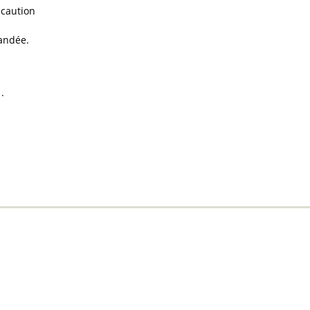
 caution
andée
: