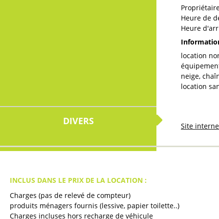
Propriétair
Heure de d
Heure d'arr
Informati
location n
équipement
neige, chaî
location s
DIVERS
Site intern
INCLUS DANS LE PRIX DE LA LOCATION :
Charges (pas de relevé de compteur)
produits ménagers fournis (lessive, papier toilette..)
Charges incluses hors recharge de véhicule