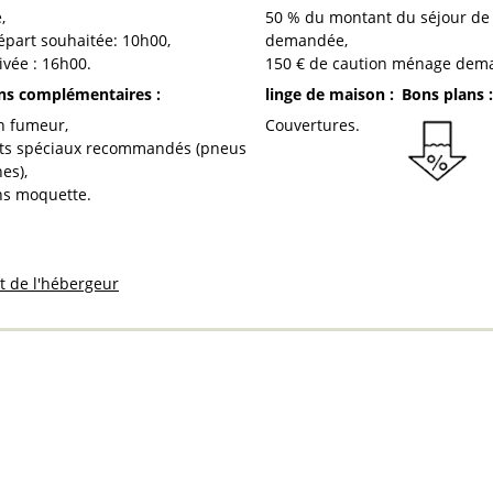
e
50
% du montant du séjour de
épart souhaitée:
10h00
demandée
ivée :
16h00
150
€ de caution ménage dem
ons complémentaires
:
linge de maison
:
Bons plans
on fumeur
Couvertures
s spéciaux recommandés (pneus
nes)
ans moquette
et de l'hébergeur