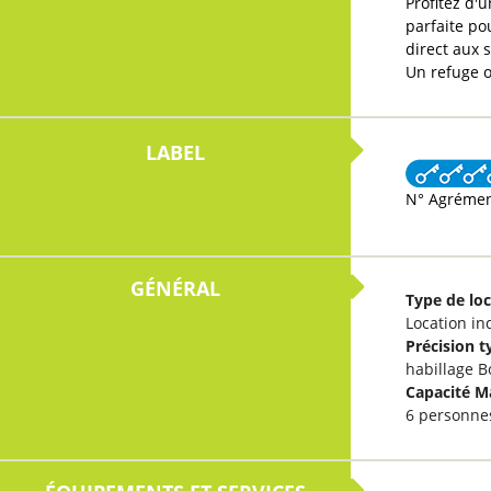
Profitez d'
parfaite po
direct aux 
Un refuge 
N° Agrémen
GÉNÉRAL
Type de lo
Location in
Précision t
habillage B
Capacité 
6 personne