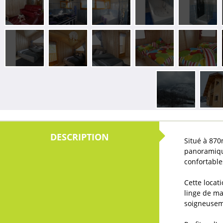
Situé à 870
panoramiqu
confortable
Cette locat
linge de ma
soigneusem