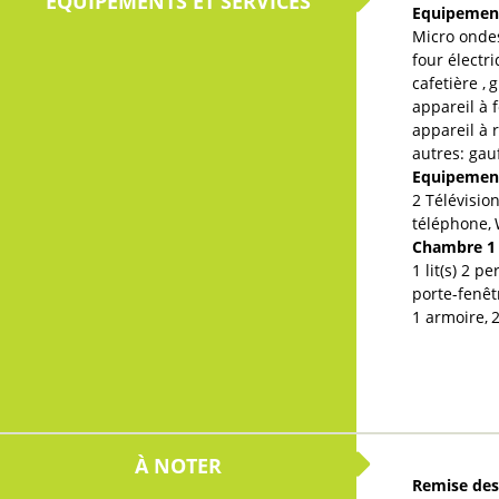
ÉQUIPEMENTS ET SERVICES
Equipement
Micro onde
four électr
cafetière
g
appareil à 
appareil à r
autres:
gauf
Equipemen
2
Télévisio
téléphone
Chambre 
1
lit(s) 2 p
porte-fenêt
1
armoire
À NOTER
Remise des