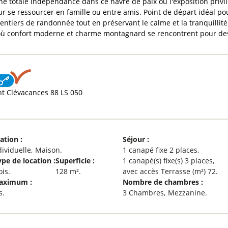
une totale indépendance dans ce havre de paix où l'exposition priv
ur se ressourcer en famille ou entre amis. Point de départ idéal p
sentiers de randonnée tout en préservant le calme et la tranquilli
où confort moderne et charme montagnard se rencontrent pour des
t Clévacances
88 LS 050
cation
:
Séjour
:
dividuelle
Maison
1
canapé fixe 2 places
ype de location
:
Superficie
:
1
canapé(s) fixe(s) 3 places
ois
128
m²
avec accès Terrasse (m²)
72
Maximum
:
Nombre de chambres
:
s
3 Chambres
Mezzanine