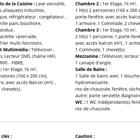
s de la Cuisine
:
Lave vaisselle
Chambre 2
:
1er
Etage
16
m²
s
plaque(s) induction
1
lit(s) 2 personnes (160 x 200 
ique
réfrigérateur
congélateur
porte-fenêtre
avec accès balco
rille pain
bouilloire
1
armoire
1
Commode
2
cheve
fondue
Chambre 3
:
1er
Etage
10
m²
aclette
+pierrade
2
lit(s) 1 personne
1
porte-fen
rier multi-fonctions
avec accès balcon (m²)
1
armo
t Multimédia
:
Télévision
1
Commode
1
chevet(s)
ns
Lecteur DVD
chaîne HIFI
Mezzanine
:
Télévision
lecteu
WIFI
- FIBRE
1
canapé d'angle
1
:
1er
Etage
16
m²
Salle de Bains
:
ersonnes (160 x 200 cm)
1 Salle de bains avec 1 douche
re
avec accès Balcon (m²):
hydromassante
2
chevet(s)
rez-de-chaussée
fenêtre
sèch
autre:
porte serviette
Baignoir
WC
:
1
WC indépendant(s)
fen
rez-de-chaussée
 clés
:
Caution
: