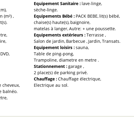
Equipement Sanitaire
:
lave-linge
cm)
sèche-linge
n (m²)
Equipements Bébé
:
PACK BEBE
lit(s) bébé
t(s)
chaise(s) haute(s)
baignoire
matelas à langer
Autre:
+ une poussette
être
Equipements extérieurs
:
Terrasse
ire
Salon de jardin
Barbecue
Jardin
Transats
Equipement loisirs
:
sauna
r DVD
Table de ping-pong
Trampoline, diametre en metre
Stationnement
:
garage
2
place(s) de parking privé
Chauffage
:
Chauffage électrique
e cheveux
Electrique au sol
e balnéo
être