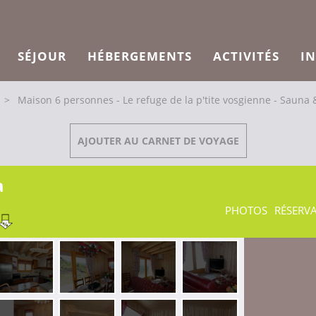
SÉJOUR
HÉBERGEMENTS
ACTIVITÉS
I
>
Maison 6 personnes - Le refuge de la p'tite vosgienne - Sauna 
AJOUTER AU CARNET DE VOYAGE
a
PHOTOS
RÉSERV