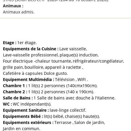
Animaux
:
Animaux admis
ÉQUIPEMENTS ET SERVICES
Etage
:
1er étage
Equipements de la Cuisine
:
Lave vaisselle
Lave-vaisselle professionnel
plaque(s) induction
Four électrique -chaleur tournante
réfrigérateur/congélateur
grille pain
bouilloire
appareil à raclette
Cafetière à capsules
Dolce gusto
Equipement Multimédia
:
Télévision
WIFI
Chambre 1
:
1
lit(s) 2 personnes (140cmx190cm)
Chambre 2
:
1
lit(s) 2 personnes (140 x 190cm)
Salle de Bains
:
1 Salle de bains avec douche à l'italienne
WC
:
WC indépendant(s)
Equipement Sanitaire
:
lave-linge collectif
Equipements Bébé
:
lit(s) bébé
chaise(s) haute(s)
Equipements extérieurs
:
Terrasse
Salon de jardin
Jardin en commun