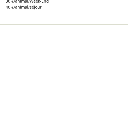
30
€/animal/Week-End
40
€/animal/séjour