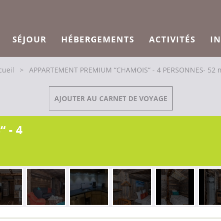
SÉJOUR
HÉBERGEMENTS
ACTIVITÉS
I
cueil
>
APPARTEMENT PREMIUM “CHAMOIS“ - 4 PERSONNES- 52 
AJOUTER AU CARNET DE VOYAGE
 - 4