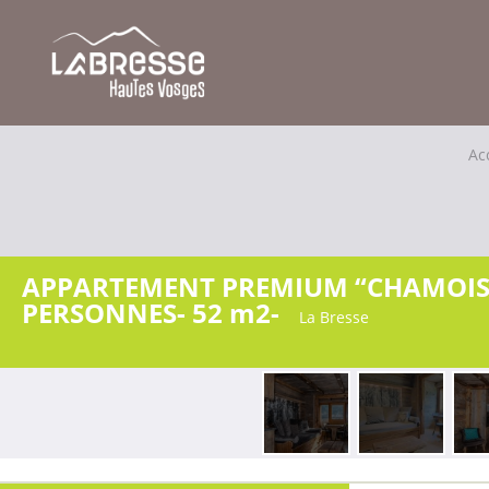
Ac
APPARTEMENT PREMIUM “CHAMOIS“
PERSONNES- 52 m2-
La Bresse