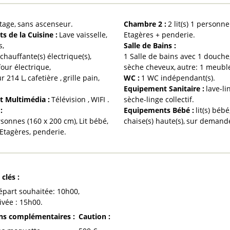
tage
sans ascenseur
Chambre 2
:
2
lit(s) 1 personn
s de la Cuisine
:
Lave vaisselle
Etagères + penderie
s
Salle de Bains
:
chauffante(s) électrique(s)
1 Salle de bains avec 1 douche
four électrique
sèche cheveux
autre:
1 meubl
ur
214 L
cafetière
grille pain
WC
:
1
WC indépendant(s)
Equipement Sanitaire
:
lave-li
t Multimédia
:
Télévision
WIFI
sèche-linge collectif
1
:
Equipements Bébé
:
lit(s) bébé
ersonnes (160 x 200 cm)
Lit bébé
chaise(s) haute(s)
sur demand
Etagères, penderie
 clés
:
épart souhaitée:
10h00
ivée :
15h00
ons complémentaires
:
Caution
: