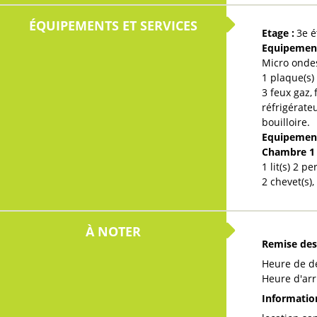
ÉQUIPEMENTS ET SERVICES
Etage
:
3e é
Equipement
Micro onde
1
plaque(s) 
3
feux gaz
réfrigérate
bouilloire
Equipemen
Chambre 
1
lit(s) 2 p
2
chevet(s)
À NOTER
Remise des
Heure de d
Heure d'arr
Informati