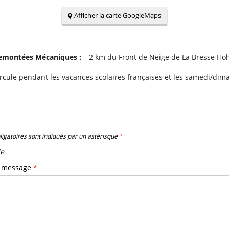
Afficher la carte GoogleMaps
Remontées Mécaniques :
2
km du Front de Neige de La Bresse Ho
circule pendant les vacances scolaires françaises et les samedi/dim
igatoires sont indiqués par un astérisque
*
e
u message
*