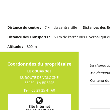
Distance du centre :
7
km du centre ville
Distances des 
Distance des Transports :
50
m de l'arrêt Bus Hivernal qui 
Altitude :
800
m
Coordonnées du propriétaire
Les champs obl
LE COUAROGE
Ma demand
83 ROUTE DE VOLOGNE
Contenu d
88250
LA BRESSE
Tél :
03 29 25 41 60
Site Internet
"LE COUAROGE"