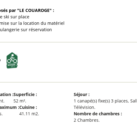
osés par "LE COUAROGE" :
de ski sur place
mise sur la location du matériel
oulangerie sur réservation
o
cation
:
Superficie
:
Séjour
:
nt
52
m²
1
canapé(s) fixe(s) 3 places
Sal
Maximum
:
Cuisine
:
Télévision
s
41.11
m2
Nombre de chambres
:
2 Chambres