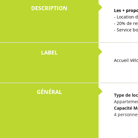
Les + prop
- Location 
- 20% de re
- Service b
Accueil Vél
GÉNÉRAL
Type de lo
Apparteme
Capacité 
4 personne