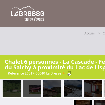
Accueil
>
C
Chalet 6 personnes - La Cascade - 
du Saichy à proximité du Lac de Lis
Référence
LC017-C0040
La Bresse