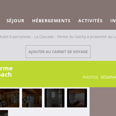
SÉJOUR
HÉBERGEMENTS
ACTIVITÉS
I
halet 6 personnes - La Cascade - Ferme du Saichy à proximité du L
AJOUTER AU CARNET DE VOYAGE
Ferme
pach
PHOTOS
RÉSERV