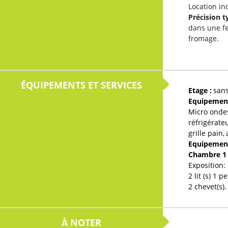
Location in
Précision t
dans une fe
fromage
ÉQUIPEMENTS ET SERVICES
Etage
:
san
Equipement
Micro onde
réfrigérate
grille pain
Equipemen
Chambre 
Exposition:
2
2
chevet(s)
À NOTER