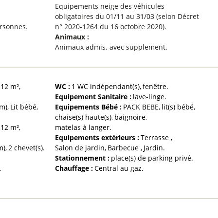
Equipements neige des véhicules
obligatoires du 01/11 au 31/03 (selon Décret
ersonnes
n° 2020-1264 du 16 octobre 2020)
Animaux
:
Animaux admis
avec supplement
12
m²
WC
:
1
WC indépendant(s)
fenêtre
Equipement Sanitaire
:
lave-linge
cm)
Lit bébé
Equipements Bébé
:
PACK BEBE
lit(s) bébé
chaise(s) haute(s)
baignoire
12
m²
matelas à langer
Equipements extérieurs
:
Terrasse
m)
2
chevet(s)
Salon de jardin
Barbecue
Jardin
Stationnement
:
place(s) de parking privé
Chauffage
:
Central au gaz