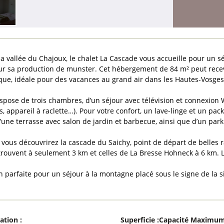
la vallée du Chajoux, le chalet La Cascade vous accueille pour un s
r sa production de munster. Cet hébergement de 84 m² peut recev
que, idéale pour des vacances au grand air dans les Hautes-Vosges
ispose de trois chambres, d’un séjour avec télévision et connexion Wi
, appareil à raclette…). Pour votre confort, un lave-linge et un pac
d’une terrasse avec salon de jardin et barbecue, ainsi que d’un park
 vous découvrirez la cascade du Saichy, point de départ de belles ra
trouvent à seulement 3 km et celles de La Bresse Hohneck à 6 km.
n parfaite pour un séjour à la montagne placé sous le signe de la sim
cation
:
Superficie
:
Capacité Maximu