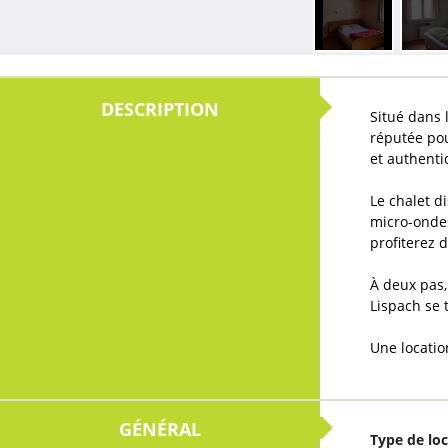
Situé dans 
réputée pou
et authenti
Le chalet d
micro-ondes
profiterez 
À deux pas,
Lispach se 
Une locatio
GÉNÉRAL
Type de lo