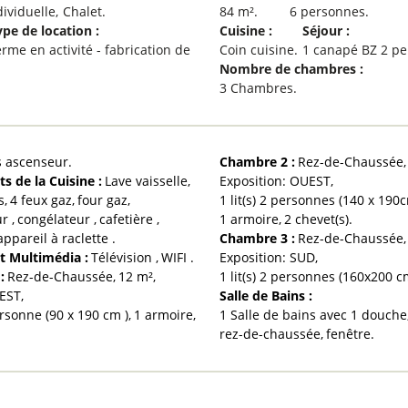
dividuelle
Chalet
84
m²
6 personnes
ype de location
:
Cuisine
:
Séjour
:
rme en activité - fabrication de
Coin cuisine
1
canapé BZ 2 p
Nombre de chambres
:
3 Chambres
s ascenseur
Chambre 2
:
Rez-de-Chaussée
s de la Cuisine
:
Lave vaisselle
Exposition:
OUEST
s
4
feux gaz
four gaz
1
lit(s) 2 personnes (140 x 190
ur
congélateur
cafetière
1
armoire
2
chevet(s)
appareil à raclette
Chambre 3
:
Rez-de-Chaussée
t Multimédia
:
Télévision
WIFI
Exposition:
SUD
1
:
Rez-de-Chaussée
12
m²
1
lit(s) 2 personnes (160x200 c
EST
Salle de Bains
:
lit (s) 1 personne (90 x 190 cm )
1
armoire
1 Salle de bains avec 1 douche
rez-de-chaussée
fenêtre