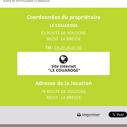
dans le formulaire ci-dessus.
Coordonnées du propriétaire
LE COUAROGE
83 ROUTE DE VOLOGNE
88250
LA BRESSE
Tél :
03 29 25 41 60
Site Internet
"LE COUAROGE"
Adresse de la location
78 ROUTE DE VOLOGNE
88250
LA BRESSE
Imprimer