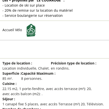
Les + proposés par "LE COUAROGE" :
- Location de ski sur place
- 20% de remise sur la location du matériel
- Service boulangerie sur réservation
Accueil Vélo
GÉNÉRAL
Type de location
:
Précision type de location
:
Location individuelle
Chalet
en rondins
Superficie
:
Capacité Maximum
:
85
m²
8 personnes
Cuisine
:
22.15
m2
1
porte-fenêtre
avec accès terrasse (m²):
20
avec accès balcon (m2):
Séjour
:
1
canapé fixe 5 places
avec accès Terrasse (m²)
20
Télévision