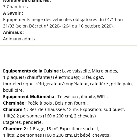
Nombre de chambres
:
3 Chambres
A Savoir
:
Equipements neige des véhicules obligatoires du 01/11 au
31/03 (selon Décret n° 2020-1264 du 16 octobre 2020)
Animaux
:
Animaux admis
ÉQUIPEMENTS ET SERVICES
Equipements de la Cuisine
:
Lave vaisselle
Micro ondes
1
plaque(s) chauffante(s) électrique(s)
3
feux gaz
four électrique
réfrigérateur/congélateur
cafetière
grille pain
bouilloire
Equipement Multimédia
:
Télévision
illimité
WIFI
Cheminée
:
Poêle à bois
Bois non fourni
Chambre 1
:
Rez-de-Chaussée
12
m²
Exposition:
sud ouest
1
lit(s) 2 personnes (160 x 200 cm)
2
chevet(s)
Etagères, penderie
Chambre 2
:
1
Etage
15
m²
Exposition:
sud est
1
lit(s) 2 personnes (160 x 200 cm)
Lit bébé
chevet(s)