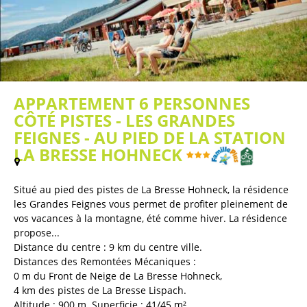
APPARTEMENT 6 PERSONNES
CÔTÉ PISTES - LES GRANDES
FEIGNES - AU PIED DE LA STATION
LA BRESSE HOHNECK
(
Plan / Carte
)
Situé au pied des pistes de La Bresse Hohneck, la résidence
les Grandes Feignes vous permet de profiter pleinement de
vos vacances à la montagne, été comme hiver. La résidence
propose...
Distance du centre :
9
km du centre ville
Distances des Remontées Mécaniques :
0
m du Front de Neige de La Bresse Hohneck
4
km des pistes de La Bresse Lispach
Altitude :
900
m
Superficie :
41/45
m²