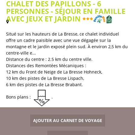
CHALET DES PAPILLONS - 6
PERSONNES - SÉJOUR EN FAMILLE
AVEC JEUX ET JARDIN
(
Plan / Carte
)
Situé sur les hauteurs de La Bresse, ce chalet individuel
offre un cadre paisible avec une vue dégagée sur la
montagne et le jardin exposé plein sud. À environ 2,5 km du
centre-ville e...
Distance du centre :
2.5
km du centre ville
Distances des Remontées Mécaniques :
12
km du Front de Neige de La Bresse Hohneck
10
km des pistes de La Bresse Lispach
6
km des pistes de La Bresse Brabant
Bons plans :
AJOUTER AU CARNET DE VOYAGE