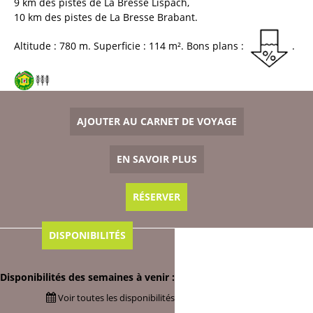
9
km des pistes de La Bresse Lispach
10
km des pistes de La Bresse Brabant
Altitude :
780
m
Superficie :
114
m²
Bons plans :
AJOUTER AU CARNET DE VOYAGE
EN SAVOIR PLUS
RÉSERVER
DISPONIBILITÉS
Disponibilités des semaines à venir :
Voir toutes les disponibilités