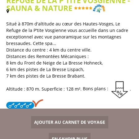
REFUGE DE LA P'TITE VOSGIENNE -
SAUNA & NATURE
(
Plan / Carte
)
Situé à 870m d'altitude au cœur des Hautes-Vosges, Le
Refuge de la P'tite Vosgienne vous accueille dans un cadre
exceptionnel avec vue panoramique sur les montagnes
bressaudes. Cette spa...
Distance du centre :
4
km du centre ville
Distances des Remontées Mécaniques :
8
km du Front de Neige de La Bresse Hohneck
6
km des pistes de La Bresse Lispach
7
km des pistes de La Bresse Brabant
Altitude :
870
m
Superficie :
128
m²
Bons plans :
AJOUTER AU CARNET DE VOYAGE
EN SAVOIR PLUS