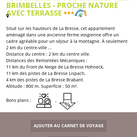
BRIMBELLES - PROCHE NATURE
AVEC TERRASSE
(
Plan / Carte
)
Situé sur les hauteurs de La Bresse, cet appartement
aménagé dans une ancienne ferme vosgienne offre un
cadre agréable pour un séjour à la montagne. À seulement
2 km du centre-ville ...
Distance du centre :
2
km du centre ville
Distances des Remontées Mécaniques :
11
km du Front de Neige de La Bresse Hohneck
11
km des pistes de La Bresse Lispach
4
km des pistes de La Bresse Brabant
Altitude :
800
m
Superficie :
50
m²
Bons plans :
AJOUTER AU CARNET DE VOYAGE