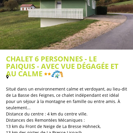
CHALET 6 PERSONNES - LE
PAIQUIS - AVEC VUE DÉGAGÉE ET
AU CALME
(
Plan / Carte
)
Situé dans un environnement calme et verdoyant, au lieu-dit
de La Basse des Feignes, ce chalet indépendant est idéal
pour un séjour à la montagne en famille ou entre amis. À
seulement...
Distance du centre :
4
km du centre ville
Distances des Remontées Mécaniques :
13
km du Front de Neige de La Bresse Hohneck
13
km des pistes de La Bresse Lispach