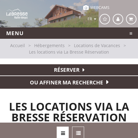
WEBCAMS
FR
MENU
Accueil
>
Hébergements
>
Locations de Vacances
>
Les locations via La Bresse Réservation
RÉSERVER
OU AFFINER MA RECHERCHE
LES LOCATIONS VIA LA
BRESSE RÉSERVATION