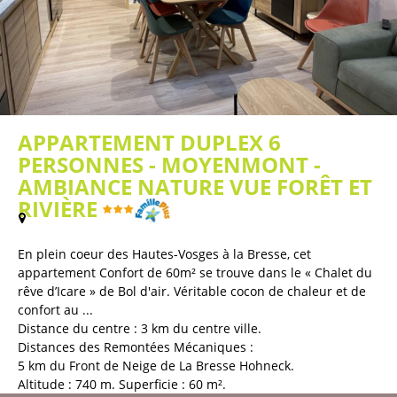
APPARTEMENT DUPLEX 6
PERSONNES - MOYENMONT -
AMBIANCE NATURE VUE FORÊT ET
RIVIÈRE
(
Plan / Carte
)
En plein coeur des Hautes-Vosges à la Bresse, cet
appartement Confort de 60m² se trouve dans le « Chalet du
rêve d’Icare » de Bol d'air. Véritable cocon de chaleur et de
confort au ...
Distance du centre :
3
km du centre ville
Distances des Remontées Mécaniques :
5
km du Front de Neige de La Bresse Hohneck
Altitude :
740
m
Superficie :
60
m²