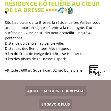
RÉSIDENCE HÔTELIÈRE AU CŒUR
DE LA BRESSE
(
Plan / Carte
)
Situé au cœur de La Bresse, la résidence Les Vallées vous
accueille pour un séjour détente à la montagne. D’une
surface de 32 m², ce studio peut accueillir jusqu’à 4
personnes ...
Distance du centre :
au centre ville
Distances des Remontées Mécaniques :
9
km du Front de Neige de La Bresse Hohneck
9
km des pistes de La Bresse Lispach
Altitude :
600
m
Superficie :
32
m²
Bons plans :
AJOUTER AU CARNET DE VOYAGE
EN SAVOIR PLUS