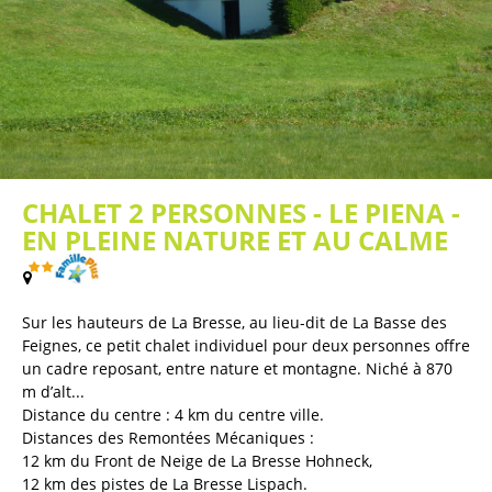
CHALET 2 PERSONNES - LE PIENA -
EN PLEINE NATURE ET AU CALME
(
Plan / Carte
)
Sur les hauteurs de La Bresse, au lieu-dit de La Basse des
Feignes, ce petit chalet individuel pour deux personnes offre
un cadre reposant, entre nature et montagne. Niché à 870
m d’alt...
Distance du centre :
4
km du centre ville
Distances des Remontées Mécaniques :
12
km du Front de Neige de La Bresse Hohneck
12
km des pistes de La Bresse Lispach