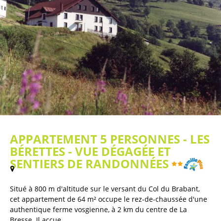
APPARTEMENT 5 PERSONNES - LES
BÉRETTES - VUE DÉGAGÉE ET
SENTIERS DE RANDONNÉES
(
Plan / Carte
)
Situé à 800 m d'altitude sur le versant du Col du Brabant,
cet appartement de 64 m² occupe le rez-de-chaussée d'une
authentique ferme vosgienne, à 2 km du centre de La
Bresse. Il accue...