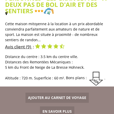
DEUX PAS DE BOL D'AIR ET DES
SENTIERS
(
Plan / Carte
)
Cette maison mitoyenne à la location à un prix abordable
conviendra parfaitement aux amateurs de nature et de
sport. La maison est située à proximité - de nombreux
sentiers de randon...
Avis client
(9)
Distance du centre :
3.5
km du centre ville
Distances des Remontées Mécaniques :
5
km du Front de Neige de La Bresse Hohneck
Altitude :
720
m
Superficie :
60
m²
Bons plans :
AJOUTER AU CARNET DE VOYAGE
EN SAVOIR PLUS