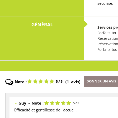
sécurisé.
GÉNÉRAL
Services pr
Forfaits to
Réservation
Réservation
Forfaits tou
Note :
(
1
avis
)
DONNER UN AVIS
5
/ 5
Guy
Note :
5
/ 5
Efficacité et gentillesse de l'accueil.