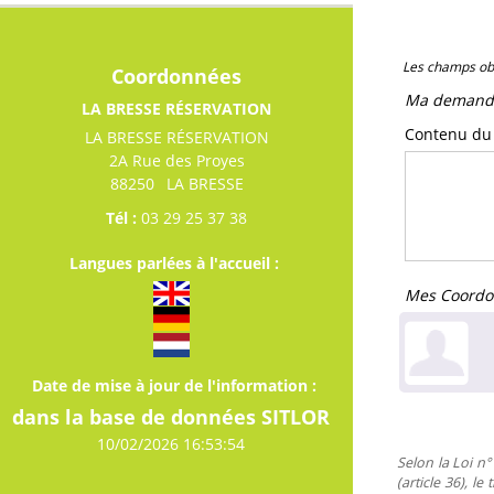
Les champs obl
Coordonnées
Ma demand
LA BRESSE RÉSERVATION
Contenu d
LA BRESSE RÉSERVATION
2A Rue des Proyes
88250
LA BRESSE
Tél :
03 29 25 37 38
Langues parlées à l'accueil :
Mes Coordo
Date de mise à jour de l'information :
dans la base de données SITLOR
10/02/2026 16:53:54
Selon la Loi n°
(article 36), l