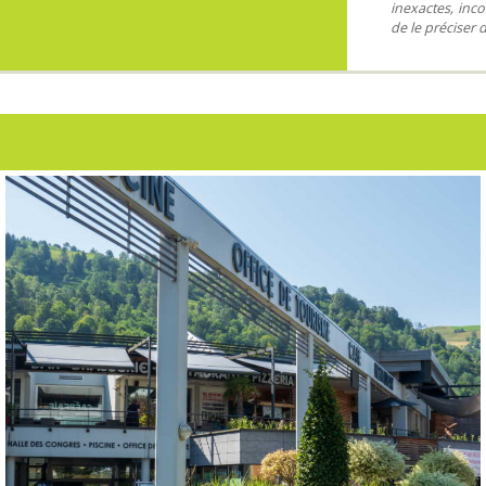
inexactes, inco
de le préciser 