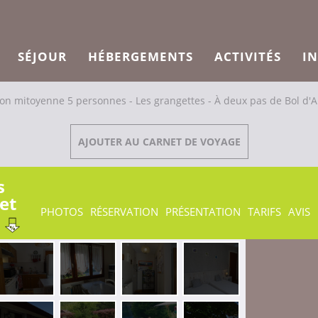
SÉJOUR
HÉBERGEMENTS
ACTIVITÉS
I
on mitoyenne 5 personnes - Les grangettes - À deux pas de Bol d'Ai
AJOUTER AU CARNET DE VOYAGE
s
et
PHOTOS
RÉSERVATION
PRÉSENTATION
TARIFS
AVIS