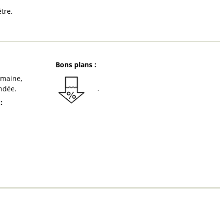
être
Bons plans
:
emaine
ndée
n
: