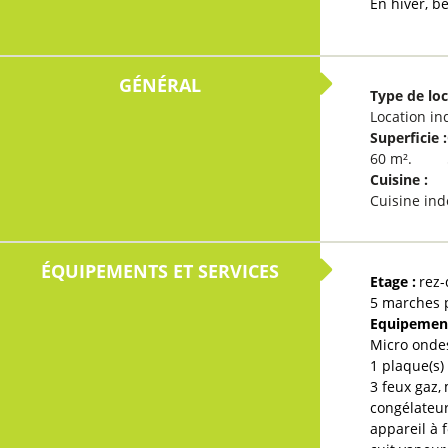
En hiver, bé
GÉNÉRAL
Type de lo
Location in
Superficie
:
60
m²
Cuisine
:
Cuisine in
ÉQUIPEMENTS ET SERVICES
Etage
:
rez
5
marches 
Equipement
Micro onde
1
plaque(s) 
3
feux gaz
congélateu
appareil à 