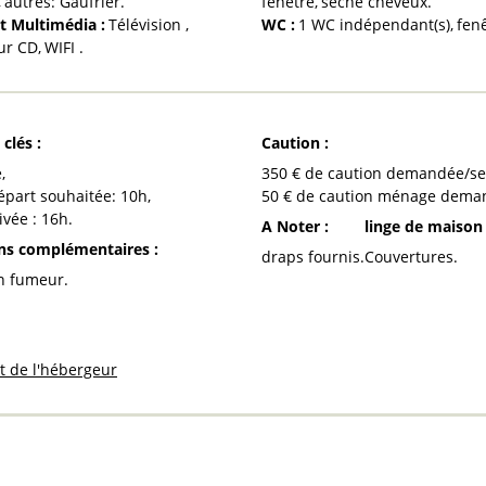
autres:
Gaufrier
fenêtre
sèche cheveux
t Multimédia
:
Télévision
WC
:
1
WC indépendant(s)
fen
ur CD
WIFI
 clés
:
Caution
:
e
350
€ de caution demandée/s
épart souhaitée:
10h
50
€ de caution ménage dema
ivée :
16h
A Noter
:
linge de maiso
ons complémentaires
:
draps fournis
Couvertures
on fumeur
et de l'hébergeur