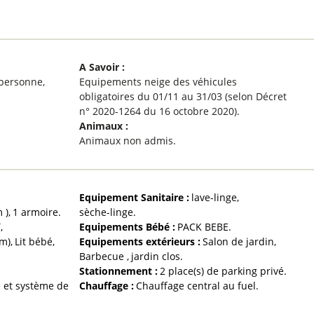
A Savoir
:
1 personne
Equipements neige des véhicules
obligatoires du 01/11 au 31/03 (selon Décret
n° 2020-1264 du 16 octobre 2020)
Animaux
:
Animaux non admis
Equipement Sanitaire
:
lave-linge
 cm )
1
armoire
sèche-linge
T
Equipements Bébé
:
PACK BEBE
cm)
Lit bébé
Equipements extérieurs
:
Salon de jardin
Barbecue
jardin clos
Stationnement
:
2
place(s) de parking privé
e et système de
Chauffage
:
Chauffage central au fuel