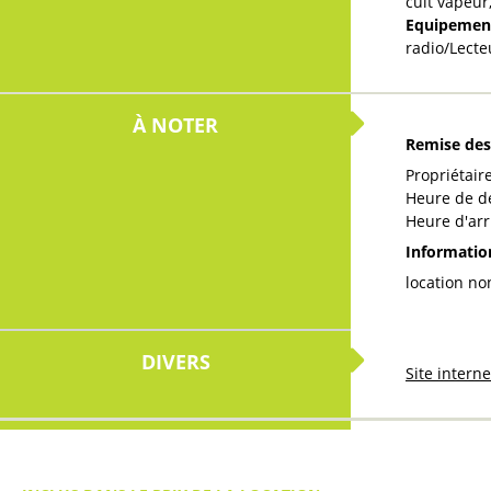
cuit vapeur
Equipemen
radio/Lecte
À NOTER
Remise des
Propriétair
Heure de d
Heure d'arr
Informati
location n
DIVERS
Site intern