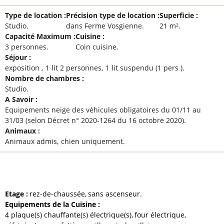
Type de location
:
Précision type de location
:
Superficie
:
Studio
dans Ferme Vosgienne
21
m²
Capacité Maximum
:
Cuisine
:
3 personnes
Coin cuisine
Séjour
:
exposition
1 lit 2 personnes
1
lit suspendu (1 pers )
Nombre de chambres
:
Studio
A Savoir
:
Equipements neige des véhicules obligatoires du 01/11 au
31/03 (selon Décret n° 2020-1264 du 16 octobre 2020)
Animaux
:
Animaux admis
chien uniquement
ÉQUIPEMENTS ET SERVICES
Etage
:
rez-de-chaussée
sans ascenseur
Equipements de la Cuisine
:
4
plaque(s) chauffante(s) électrique(s)
four électrique