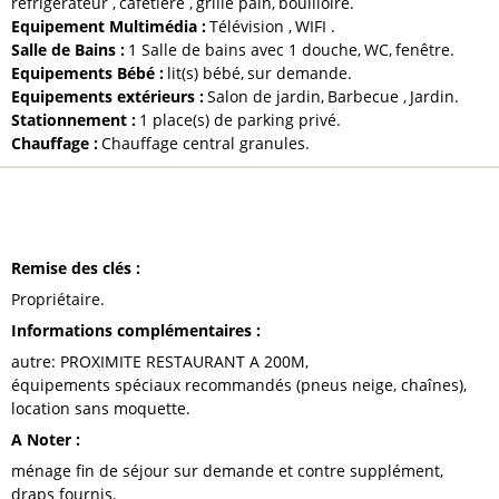
réfrigérateur
cafetière
grille pain
bouilloire
Equipement Multimédia
:
Télévision
WIFI
Salle de Bains
:
1 Salle de bains avec 1 douche
WC
fenêtre
Equipements Bébé
:
lit(s) bébé
sur demande
Equipements extérieurs
:
Salon de jardin
Barbecue
Jardin
Stationnement
:
1
place(s) de parking privé
Chauffage
:
Chauffage central granules
À NOTER
Remise des clés
:
Propriétaire
Informations complémentaires
:
autre:
PROXIMITE RESTAURANT A 200M
équipements spéciaux recommandés (pneus neige, chaînes)
location sans moquette
A Noter
:
ménage fin de séjour sur demande et contre supplément
draps fournis