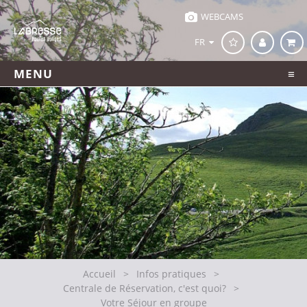
WEBCAMS
FR
MENU
Accueil
>
Infos pratiques
>
Centrale de Réservation, c'est quoi?
>
Votre Séjour en groupe