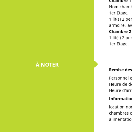
Chambre 
Nom cham
1er
Etage
1
lit(s) 2 
armoire
la
Chambre 
1
lit(s) 2 p
1er Etage
À NOTER
Remise des
Personnel 
Heure de d
Heure d'arr
Informati
location n
chambres 
alimentatio