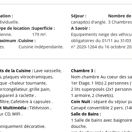
cation
:
Séjour
:
Nombre de
dividuelle
canapé(s) d'angle
3 Chambre
ype de location
:
Superficie
:
A Savoir
:
ienne
179
m²
Equipements neige des véhicu
Maximum
:
Cuisine
:
obligatoires du 01/11 au 31/03
es
Cuisine indépendante
n° 2020-1264 du 16 octobre 20
s de la Cuisine
:
Lave vaisselle
Chambre 3
:
s
plaques vitrocéramiques
Nom chambre
Au coeur des s
ique -chaleur tournante
1er
Etage
1
lit(s) 2 personnes 
ur/congélateur
grille pain
2 lits superposés (2x1 personn
ppareil à raclette
1
armoire
2
chevet(s)
iltre
Cafetière à capsules
Coin Nuit
:
séparé du séjour p
t Multimédia
:
Télévision
Canapé convertible 2 pers. (14
ur CD
WIFI
Salle de Bains
:
1 Salle de bains avec baignoir
niquement décorative
douche