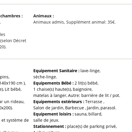
 chambres
:
Animaux
:
s
Animaux admis
Supplément animal:
35€
les
 (selon Décret
20)
Equipement Sanitaire
:
lave-linge
apins
sèche-linge
(140x190 cm )
Equipements Bébé
:
2
lit(s) bébé
e)
Lit bébé
1
chaise(s) haute(s)
baignoire
matelas à langer
Autre:
barrière de lit / pot
ar un rideau
Equipements extérieurs
:
Terrasse
0x200)
Salon de jardin
Barbecue
Jardin
parasol
Equipement loisirs
:
sauna
billard
e et système de
salle de jeux
Stationnement
:
place(s) de parking privé