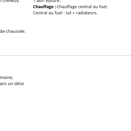
e cheveux
1
abri voiture
Chauffage
:
Chauffage central au fuel
Central au fuel : sol + radiateurs
-de-chaussée
emaine
ans un délai