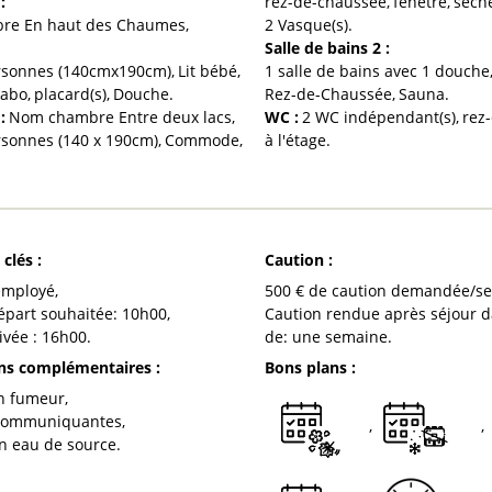
1
:
rez-de-chaussée
fenêtre
sèch
bre
En haut des Chaumes
2
Vasque(s)
Salle de bains 2
:
personnes (140cmx190cm)
Lit bébé
1 salle de bains avec 1 douche
vabo
placard(s)
Douche
Rez-de-Chaussée
Sauna
2
:
Nom chambre
Entre deux lacs
WC
:
2
WC indépendant(s)
rez
ersonnes (140 x 190cm)
Commode
à l'étage
 clés
:
Caution
:
employé
500
€ de caution demandée/s
épart souhaitée:
10h00
Caution rendue après séjour d
ivée :
16h00
de:
une semaine
ons complémentaires
:
Bons plans
:
on fumeur
communiquantes
n eau de source