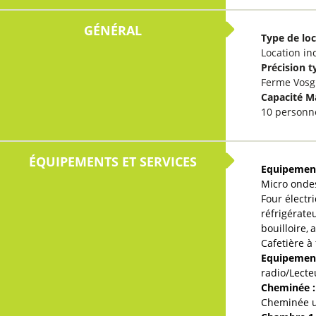
GÉNÉRAL
Type de lo
Location in
Précision t
Ferme Vosg
Capacité 
10 personn
ÉQUIPEMENTS ET SERVICES
Equipement
Micro onde
Four électr
réfrigérate
bouilloire
a
Cafetière à f
Equipemen
radio/Lecte
Cheminée
:
Cheminée u