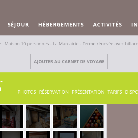
SÉJOUR
HÉBERGEMENTS
ACTIVITÉS
I
>
Maison 10 personnes - La Marcairie - Ferme rénovée avec billar
AJOUTER AU CARNET DE VOYAGE
-
a
PHOTOS
RÉSERVATION
PRÉSENTATION
TARIFS
DISPO