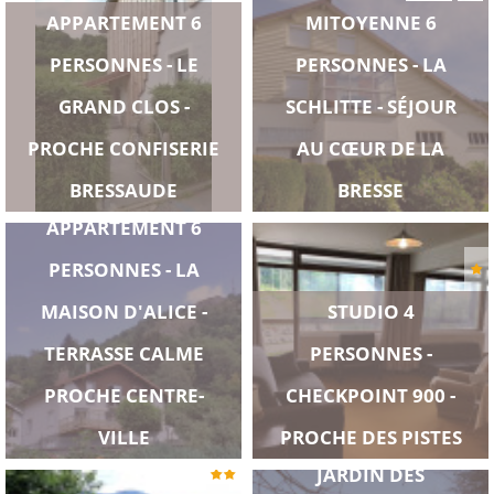
APPARTEMENT 6
MITOYENNE 6
PERSONNES - LE
PERSONNES - LA
GRAND CLOS -
SCHLITTE - SÉJOUR
PROCHE CONFISERIE
AU CŒUR DE LA
BRESSAUDE
BRESSE
APPARTEMENT 6
PERSONNES - LA
MAISON D'ALICE -
STUDIO 4
TERRASSE CALME
PERSONNES -
APPARTEMENT 4
PROCHE CENTRE-
CHECKPOINT 900 -
PERSONNES - LE
VILLE
PROCHE DES PISTES
JARDIN DES