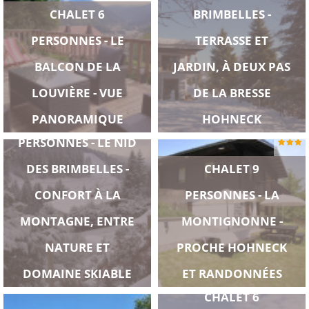
CHALET 6
BRIMBELLES -
PERSONNES - LE
TERRASSE ET
BALCON DE LA
JARDIN, À DEUX PAS
LOUVIÈRE - VUE
DE LA BRESSE
APPARTEMENT 6
PANORAMIQUE
HOHNECK
PERSONNES - LE NID
DES BRIMBELLES -
CHALET 9
CONFORT À LA
PERSONNES - LA
MONTAGNE, ENTRE
MONTIGNONNE -
NATURE ET
PROCHE HOHNECK
DOMAINE SKIABLE
ET RANDONNÉES
CHALET 6