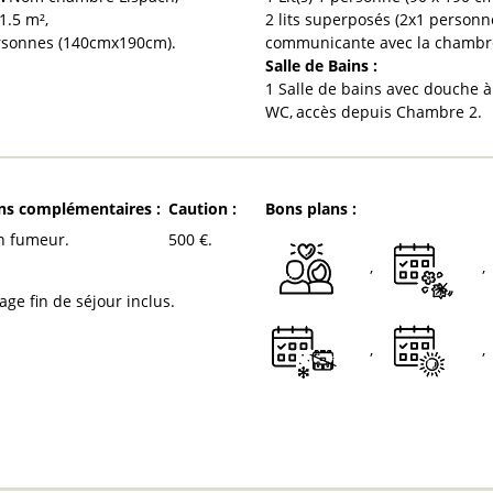
1.5
m²
2 lits superposés (2x1 personn
personnes (140cmx190cm)
communicante avec la chambr
Salle de Bains
:
1 Salle de bains avec douche à 
WC
accès depuis Chambre
2
ons complémentaires
:
Caution
:
Bons plans
:
on fumeur
500
€
age fin de séjour inclus