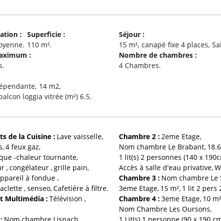
cation
:
Superficie
:
Séjour
:
oyenne
110
m²
15
m²
canapé fixe 4 places
Sa
Maximum
:
Nombre de chambres
:
s
4 Chambres
dépendante
14
m2
balcon loggia vitrée (m²)
6.5
s de la Cuisine
:
Lave vaisselle
Chambre 2
:
2eme
Etage
s
4
feux gaz
Nom chambre
Le Brabant
18.
ique -chaleur tournante
1
lit(s) 2 personnes (140 x 190
ur
congélateur
grille pain
Accès à salle d'eau privative
W
ppareil à fondue
Chambre 3
:
Nom chambre
Le
aclette
senseo
Cafetière à filtre
3eme
Etage
15
m²
1 lit 2 pers
t Multimédia
:
Télévision
Chambre 4
:
3eme
Etage
10
m
Nom Chambre
Les Oursons
1
:
Nom chambre
Lispach
1
Lit(s) 1 personne (90 x 190 c