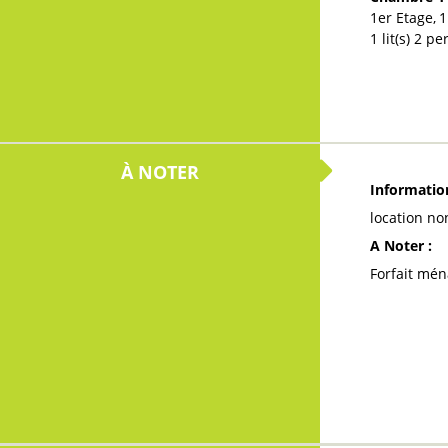
1er
Etage
1
1
lit(s) 2 
À NOTER
Informati
location n
A Noter
:
Forfait mén