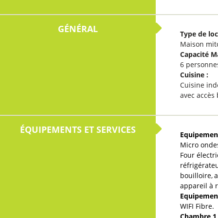
GÉNÉRAL
Type de lo
Maison mit
Capacité 
6 personne
Cuisine
:
Cuisine in
avec accès 
ÉQUIPEMENTS ET SERVICES
Equipement
Micro onde
Four électr
réfrigérate
bouilloire
a
appareil à r
Equipemen
WIFI
Fibre
Chambre 