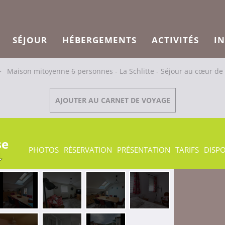
SÉJOUR
HÉBERGEMENTS
ACTIVITÉS
I
>
Maison mitoyenne 6 personnes - La Schlitte - Séjour au cœur de
AJOUTER AU CARNET DE VOYAGE
se
PHOTOS
RÉSERVATION
PRÉSENTATION
TARIFS
DISPO