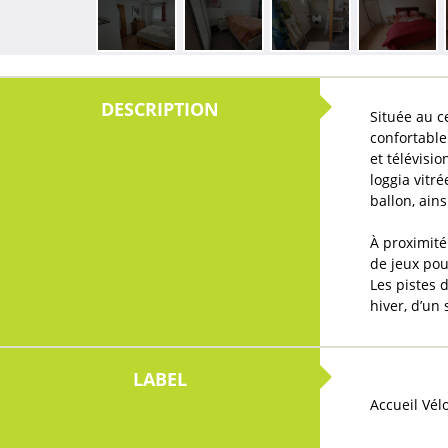
Située au c
confortable
et télévisi
loggia vitr
ballon, ain
À proximité
de jeux pou
Les pistes 
hiver, d’un
Accueil Vél