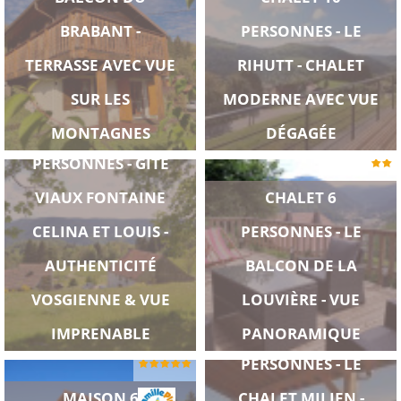
BRABANT -
PERSONNES - LE
TERRASSE AVEC VUE
RIHUTT - CHALET
SUR LES
MODERNE AVEC VUE
FERME - 14
MONTAGNES
DÉGAGÉE
PERSONNES - GÎTE
VIAUX FONTAINE
CHALET 6
CELINA ET LOUIS -
PERSONNES - LE
AUTHENTICITÉ
BALCON DE LA
VOSGIENNE & VUE
LOUVIÈRE - VUE
CHALET 6
IMPRENABLE
PANORAMIQUE
PERSONNES - LE
MAISON 6
CHALET MILIEN -