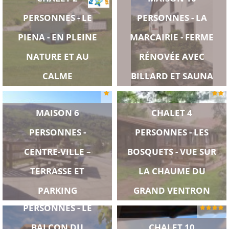
PERSONNES - LE
PERSONNES - LA
PIENA - EN PLEINE
MARCAIRIE - FERME
NATURE ET AU
RÉNOVÉE AVEC
CALME
BILLARD ET SAUNA
MAISON 6
CHALET 4
PERSONNES -
PERSONNES - LES
CENTRE-VILLE –
BOSQUETS - VUE SUR
TERRASSE ET
LA CHAUME DU
CHALET 6
PARKING
GRAND VENTRON
PERSONNES - LE
BALCON DU
CHALET 10