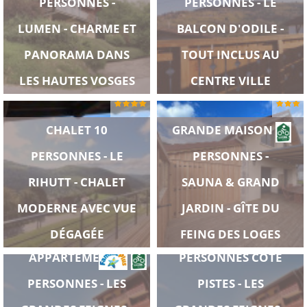
PERSONNES -
PERSONNES - LE
LUMEN - CHARME ET
BALCON D'ODILE -
PANORAMA DANS
TOUT INCLUS AU
LES HAUTES VOSGES
CENTRE VILLE
CHALET 10
GRANDE MAISON 10
PERSONNES - LE
PERSONNES -
RIHUTT - CHALET
SAUNA & GRAND
MODERNE AVEC VUE
JARDIN - GÎTE DU
APPARTEMENT 4
DÉGAGÉE
FEING DES LOGES
APPARTEMENT 4
PERSONNES CÔTÉ
PERSONNES - LES
PISTES - LES