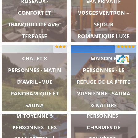
ROSEAUX -
SPA PRIVATIF
CONFORT ET
VOSGES VENTRON –
TRANQUILLITÉ AVEC
SÉJOUR
TERRASSE
ROMANTIQUE LUXE
CHALET 8
MAISON 6
PERSONNES - MATIN
PERSONNES - LE
D'AVRIL - VUE
REFUGE DE LA P'TITE
PANORAMIQUE ET
VOSGIENNE - SAUNA
MAISON
APPARTEMENT 2
SAUNA
& NATURE
MITOYENNE 5
PERSONNES -
PERSONNES - LES
CHARMES DE