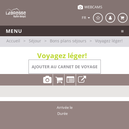
WEBCAMS
FR
MENU
Accueil
>
Séjour
>
Bons plans séjours
>
Voyagez léger!
Voyagez léger!
AJOUTER AU CARNET DE VOYAGE
Arrivée le
Durée