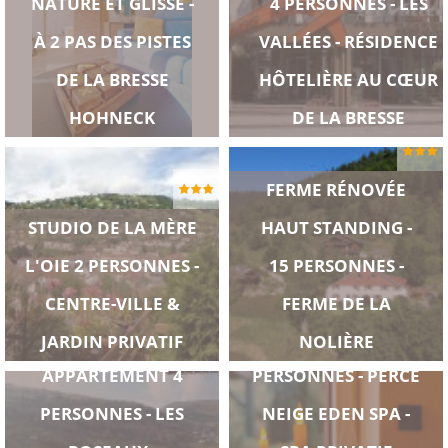
NATURE ET GLISSE -
4 PERSONNES - LES
À 2 PAS DES PISTES
VALLÉES - RÉSIDENCE
DE LA BRESSE
HÔTELIÈRE AU CŒUR
HOHNECK
DE LA BRESSE
FERME RÉNOVÉE
STUDIO DE LA MÈRE
HAUT STANDING -
L'OIE 2 PERSONNES -
15 PERSONNES -
CENTRE-VILLE &
FERME DE LA
CHALET 2
JARDIN PRIVATIF
NOLIÈRE
APPARTEMENT 4
PERSONNES - PERCE
PERSONNES - LES
NEIGE EDEN SPA -